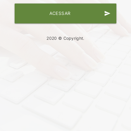
send
ACESSAR
2020 © Copyright.